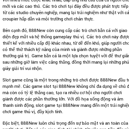
với nhiều mức cược khác nhau, đáp ứng nhu cầu của cả người chơ
mới và các cao thủ. Các trò chơi tại đây đều được phát trực tiếp
từ các studio chuyên nghiệp, mang lại trải nghiệm như thật với c
croupier hấp dẫn và môi trường chơi chân thực.
Bên cạnh đó, 888New còn cung cấp các trò chơi bắn cá với giao
diện đẹp mắt và hệ thống gameplay thú vị. Các trò chơi này đượ
thiết kế với nhiều cấp độ khác nhau, từ dễ đến khó, giúp người ch
có thể thử thách kỹ năng của mình và giành được những phần
thưởng giá trị. Game bắn cá là một lựa chọn tuyệt vời để thư giã
sau những giờ làm việc căng thẳng, đồng thời mang lại những phú
giây giải trí vui nhộn.
Slot game cũng là một trong những trò chơi được 888New đầu t
mạnh mẽ. Các game slot tại 888New không chỉ đa dạng về chủ 
mà còn có tỷ lệ thắng cao, tạo ra nhiều cơ hội cho người chơi
giành được các phần thưởng lớn. Với đồ họa sống động và âm
thanh sinh động, slot game tại 888New mang đến một trải nghi
chơi game thú vị, đầy kịch tính.
Đặc biệt, 888New luôn chú trọng đến sự bảo mật và an toàn của