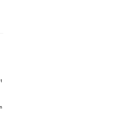
ột
ẫn