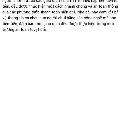
người chơi. Tất cả các giao dịch tài chính, từ việc nạp tiền đến rú
tiền, đều được thực hiện một cách nhanh chóng và an toàn thông
qua các phương thức thanh toán hiện đại. Nhà cái này cam kết b
vệ thông tin cá nhân của người chơi bằng các công nghệ mã hóa
tiên tiến, đảm bảo mọi giao dịch đều được thực hiện trong môi
trường an toàn tuyệt đối.